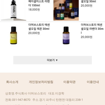
페이셜미스트 라벤
셜오일 30ml
더 150ml
20,000원
18,000원
더허브스토리 에센
더허브스토리 에센
셜오일 레몬 30ml
셜오일 라벤더 30m
l
20,000원
20,000원
더보기 ▼
회사소개
개인정보처리방침
이용약관
이용안내
상호명.주식회사 더허브스토리 대표.이경학
전화.031-947-8070 주소.경기 파주시 탄현면 대동리 238-1