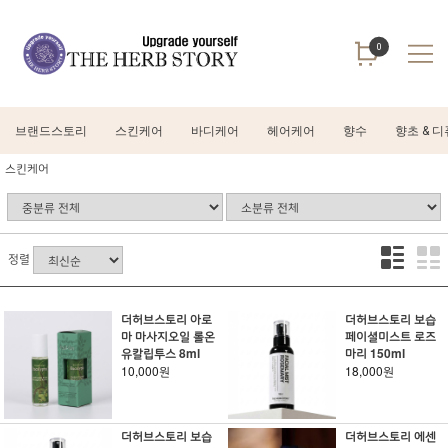
0
브랜드스토리
스킨케어
바디케어
헤어케어
향수
향초 & 
스킨케어
정렬
더허브스토리 아로
더허브스토리 보습
마 마사지오일 롤온
페이셜미스트 로즈
유칼립투스 8ml
마리 150ml
10,000원
18,000원
더허브스토리 보습
더허브스토리 에센