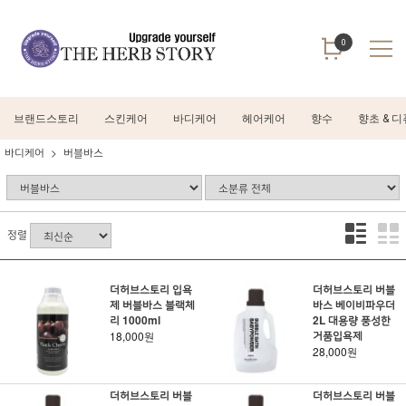
0
브랜드스토리
스킨케어
바디케어
헤어케어
향수
향초 & 
바디케어
버블바스
정렬
더허브스토리 입욕
더허브스토리 버블
제 버블바스 블랙체
바스 베이비파우더
리 1000ml
2L 대용량 풍성한
거품입욕제
18,000원
28,000원
더허브스토리 버블
더허브스토리 버블