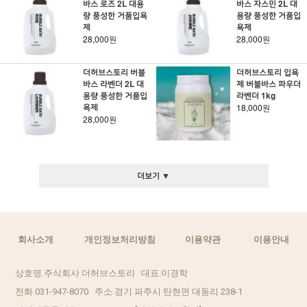
바스 로즈 2L 대용
바스 자스민 2L 대
량 풍성한 거품입욕
용량 풍성한 거품입
제
욕제
28,000원
28,000원
더허브스토리 버블
더허브스토리 입욕
바스 라벤더 2L 대
제 버블바스 파우더
용량 풍성한 거품입
라벤더 1kg
욕제
18,000원
28,000원
더보기 ▼
회사소개
개인정보처리방침
이용약관
이용안내
상호명.주식회사 더허브스토리 대표.이경학
전화.031-947-8070 주소.경기 파주시 탄현면 대동리 238-1