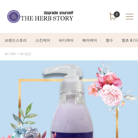
0
브랜드스토리
스킨케어
바디케어
헤어케어
향수
향초 & 
바디케어
바디로션