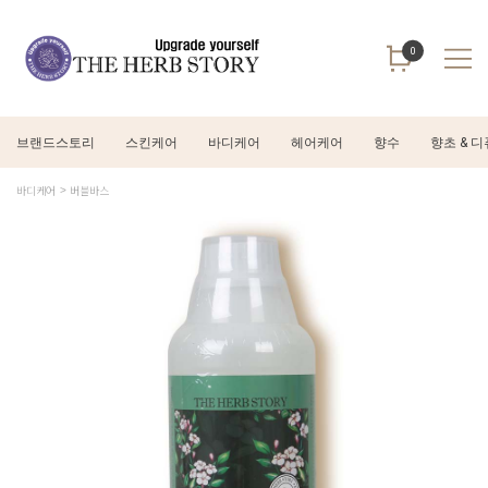
0
브랜드스토리
스킨케어
바디케어
헤어케어
향수
향초 & 
바디케어
버블바스