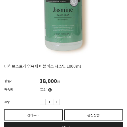
더허브스토리 입욕제 버블바스 자스민 1000ml
18,000
상품가
원
배송비
(고정)
수량
장바구니
관심상품