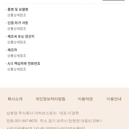
ㆍ품명 및 모델명
상품상세참조
ㆍ인증.허가 사항
상품상세참조
ㆍ제조국 또는 원산지
상품상세참조
ㆍ제조자
상품상세참조
ㆍA/S 책임자와 전화번호
상품상세참조
회사소개
개인정보처리방침
이용약관
이용안내
상호명.주식회사 더허브스토리 대표.이경학
전화.031-947-8070 주소.경기 파주시 탄현면 대동리 238-1
사업자등록번호.141-81-33330
[사업자정보확인]