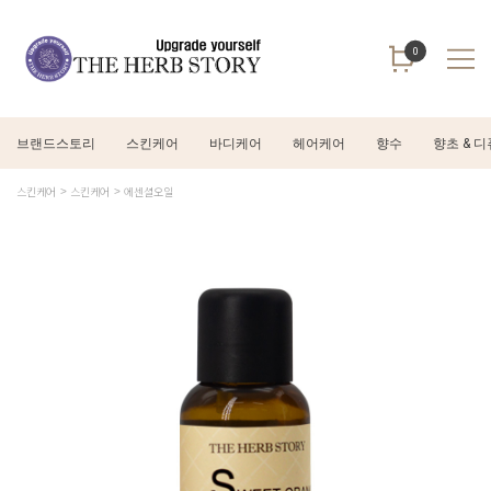
0
브랜드스토리
스킨케어
바디케어
헤어케어
향수
향초 & 
스킨케어
스킨케어
에센셜오일