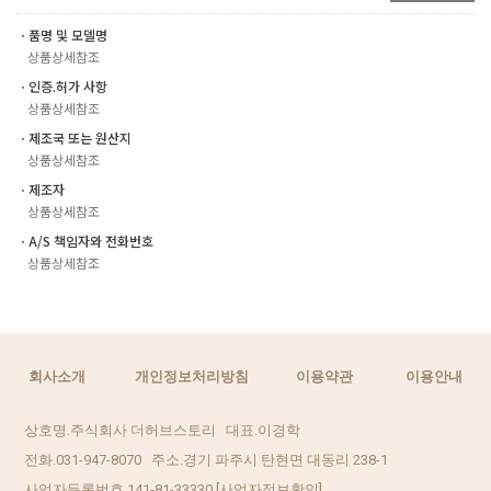
ㆍ품명 및 모델명
상품상세참조
ㆍ인증.허가 사항
상품상세참조
ㆍ제조국 또는 원산지
상품상세참조
ㆍ제조자
상품상세참조
ㆍA/S 책임자와 전화번호
상품상세참조
회사소개
개인정보처리방침
이용약관
이용안내
상호명.주식회사 더허브스토리 대표.이경학
전화.031-947-8070 주소.경기 파주시 탄현면 대동리 238-1
사업자등록번호.141-81-33330
[사업자정보확인]