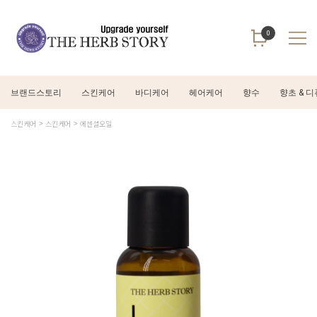
0
브랜드스토리
스킨케어
바디케어
헤어케어
향수
향초 & 
스킨케어
스킨케어
에센셜오일