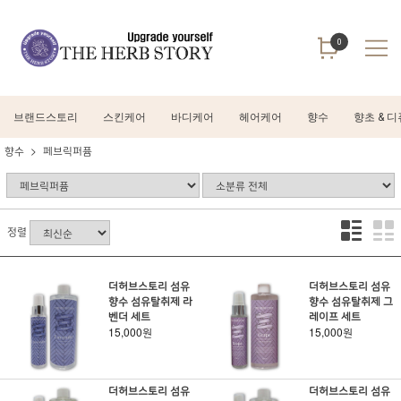
0
브랜드스토리
스킨케어
바디케어
헤어케어
향수
향초 & 
향수
페브릭퍼퓸
정렬
더허브스토리 섬유
더허브스토리 섬유
향수 섬유탈취제 라
향수 섬유탈취제 그
벤더 세트
레이프 세트
15,000원
15,000원
더허브스토리 섬유
더허브스토리 섬유