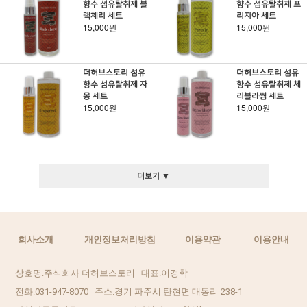
향수 섬유탈취제 블
향수 섬유탈취제 프
랙체리 세트
리지아 세트
15,000원
15,000원
더허브스토리 섬유
더허브스토리 섬유
향수 섬유탈취제 자
향수 섬유탈취제 체
몽 세트
리블라썸 세트
15,000원
15,000원
더보기 ▼
회사소개
개인정보처리방침
이용약관
이용안내
상호명.주식회사 더허브스토리 대표.이경학
전화.031-947-8070 주소.경기 파주시 탄현면 대동리 238-1