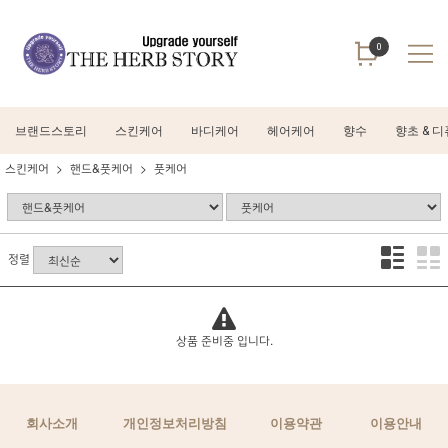
0
브랜드스토리
스킨케어
바디케어
헤어케어
향수
향초 & 
스킨케어
핸드&풋케어
풋케어
정렬
상품 준비중 입니다.
회사소개
개인정보처리방침
이용약관
이용안내