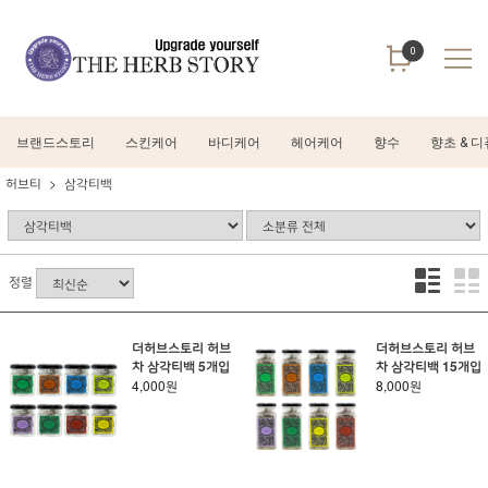
0
브랜드스토리
스킨케어
바디케어
헤어케어
향수
향초 & 
허브티
삼각티백
정렬
더허브스토리 허브
더허브스토리 허브
차 삼각티백 5개입
차 삼각티백 15개입
4,000원
8,000원